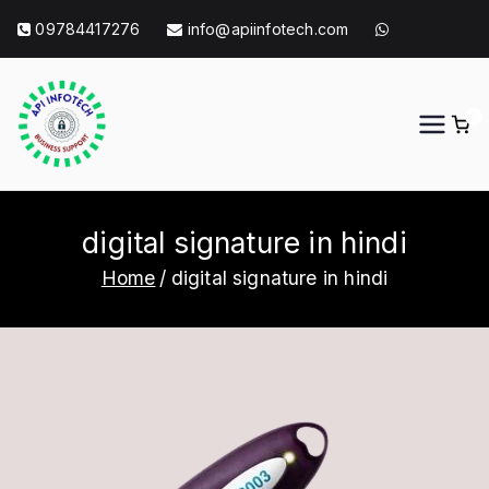
Skip
09784417276
info@apiinfotech.com
to
content
0
API Info Tech
API Info Tech Tagline
digital signature in hindi
Home
digital signature in hindi